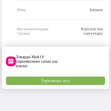
Бишкек
Шаар
Курулуш чаң
Инструменттердин
түрлөрү
соргучтары
Товарды Мой О!
тиркемесинен сатып ала
аласыз
Тиркемеден ачуу