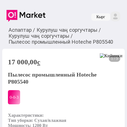
Кырг
Аспаптар
/
Курулуш чаң соргучтары
/
Курулуш чаң соргучтары
/
Пылесос промышленный Hoteche P805540
1 / 3
17 000,00
c
Пылесос промышленный Hoteche
P805540
0-0-
3
Характеристики:

Тип уборки: Сухая/влажная

Мощность: 1200 Вт
