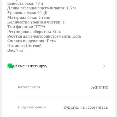
Емкость бака: 40 л

Длина всасывающего шланга: 1,5 м

Уровень шума: 90 дБ

Материал бака: Сталь

Количество уровней чистки: 1

Тип фильтра: HEPA

Регулировка оборотов: Есть

Розетка для электроинструмента: Есть

Фильтр выдувания: Есть

Питание: Сетевой

Вес: 7 кг
Акысыз жеткирүү
Аспаптар
Категориясы
Курулуш чаң соргучтары
Подкатегориясы