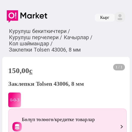
Кырг
Курулуш бекиткичтери
/
Курулуш перчелери
/
Качырлар
/
Кол шаймандар
/
Заклепки Tolsen 43006, 8 мм
1 / 1
150,00
c
Заклепки Tolsen 43006, 8 мм
0-0-
3
Бөлүп төлөөгө/кредитке товарлар