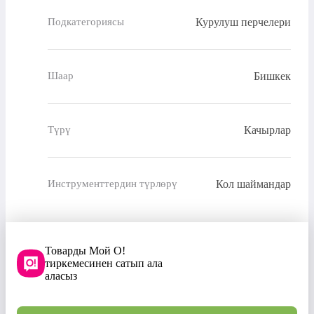
Курулуш перчелери
Подкатегориясы
Бишкек
Шаар
Качырлар
Түрү
Кол шаймандар
Инструменттердин түрлөрү
Товарды Мой О!
тиркемесинен сатып ала
аласыз