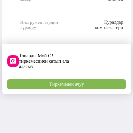
Куралдар
Инструменттердин
түрлөрү
комплекттери
Товарды Мой О!
тиркемесинен сатып ала
аласыз
Тиркемеден ачуу