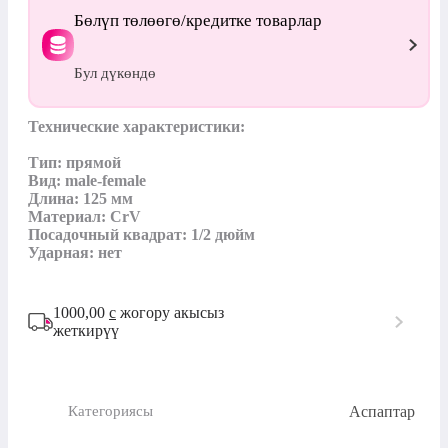
Бөлүп төлөөгө/кредитке товарлар
Бул дүкөндө
Технические характеристики:

Тип: прямой

Вид: male-female

Длина: 125 мм

Материал: CrV

Посадочный квадрат: 1/2 дюйм

Ударная: нет
1000,00
с
жогору акысыз
жеткирүү
Аспаптар
Категориясы