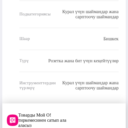
Курал үчүн шаймандар жана
Подкатегориясы
сарптоочу шаймандар
Бишкек
Шаар
Розетка жана бит үчүн кеңейтүүлөр
Түрү
Курал үчүн шаймандар жана
Инструменттердин
түрлөрү
сарптоочу шаймандар
Товарды Мой О!
тиркемесинен сатып ала
аласыз