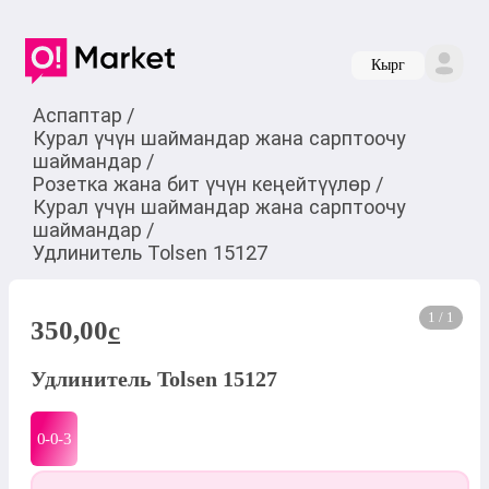
Кырг
Аспаптар
/
Курал үчүн шаймандар жана сарптоочу
шаймандар
/
Розетка жана бит үчүн кеңейтүүлөр
/
Курал үчүн шаймандар жана сарптоочу
шаймандар
/
Удлинитель Tolsen 15127
1 / 1
350,00
c
Удлинитель Tolsen 15127
0-0-
3