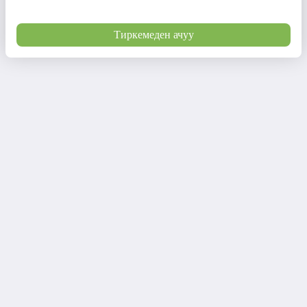
Тиркемеден ачуу