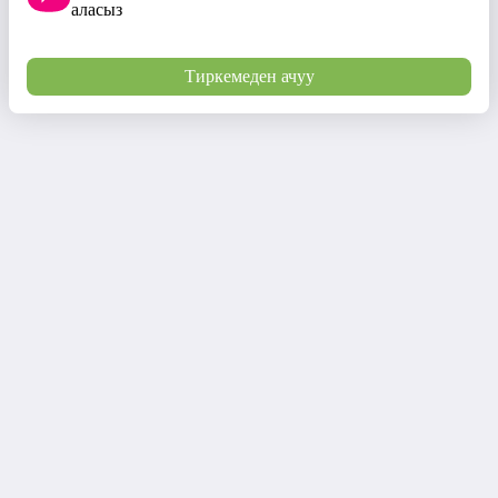
аласыз
Тиркемеден ачуу