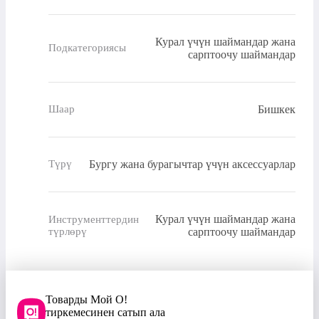
Курал үчүн шаймандар жана
Подкатегориясы
сарптоочу шаймандар
Бишкек
Шаар
Бургу жана бурагычтар үчүн аксессуарлар
Түрү
Курал үчүн шаймандар жана
Инструменттердин
түрлөрү
сарптоочу шаймандар
Товарды Мой О!
тиркемесинен сатып ала