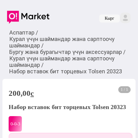
Кырг
Аспаптар
/
Курал үчүн шаймандар жана сарптоочу
шаймандар
/
Бургу жана бурагычтар үчүн аксессуарлар
/
Курал үчүн шаймандар жана сарптоочу
шаймандар
/
Набор вставок бит торцевых Tolsen 20323
1 / 1
200,00
c
Набор вставок бит торцевых Tolsen 20323
0-0-
3