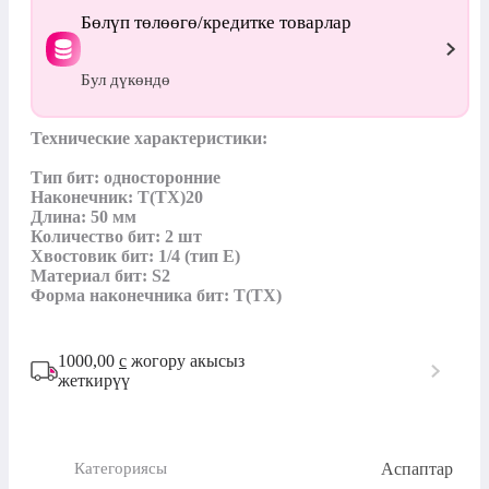
Бөлүп төлөөгө/кредитке товарлар
Бул дүкөндө
Технические характеристики:

Тип бит: односторонние

Наконечник: Т(ТХ)20

Длина: 50 мм

Количество бит: 2 шт

Хвостовик бит: 1/4 (тип Е)

Материал бит: S2

Форма наконечника бит: T(TX)
1000,00
с
жогору акысыз
жеткирүү
Аспаптар
Категориясы