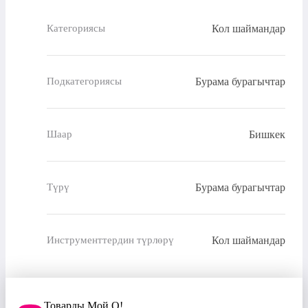
Кол шаймандар
Категориясы
Бурама бурагычтар
Подкатегориясы
Бишкек
Шаар
Бурама бурагычтар
Түрү
Кол шаймандар
Инструменттердин түрлөрү
Товарды Мой О!