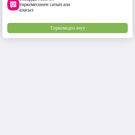
тиркемесинен сатып ала
аласыз
Тиркемеден ачуу