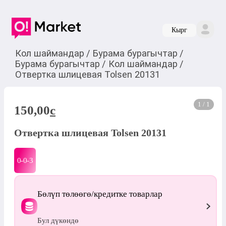
Кырг
Кол шаймандар
/
Бурама бурагычтар
/
Бурама бурагычтар
/
Кол шаймандар
/
Отвертка шлицевая Tolsen 20131
1 / 1
150,00
c
Отвертка шлицевая Tolsen 20131
0-0-
3
Бөлүп төлөөгө/кредитке товарлар
Бул дүкөндө