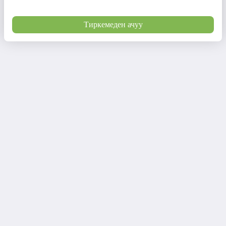
Тиркемеден ачуу