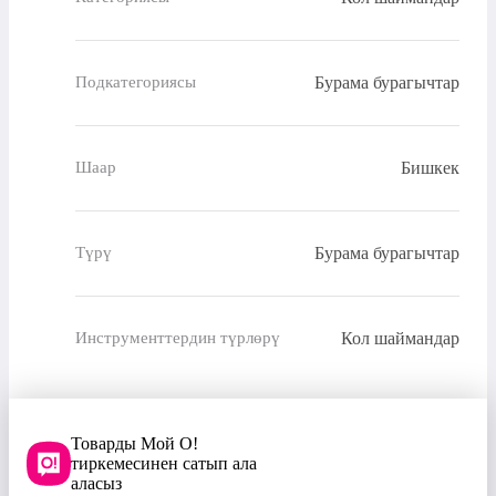
Бурама бурагычтар
Подкатегориясы
Бишкек
Шаар
Бурама бурагычтар
Түрү
Кол шаймандар
Инструменттердин түрлөрү
Товарды Мой О!
тиркемесинен сатып ала
аласыз