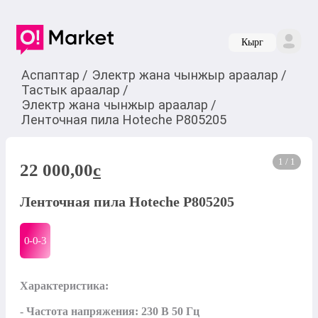
Кырг
Аспаптар
/
Электр жана чынжыр араалар
/
Тастык араалар
/
Электр жана чынжыр араалар
/
Ленточная пила Hoteche P805205
1 / 1
22 000,00
c
Ленточная пила Hoteche P805205
0-0-
3
Характеристика:

- Частота напряжения: 230 В 50 Гц
