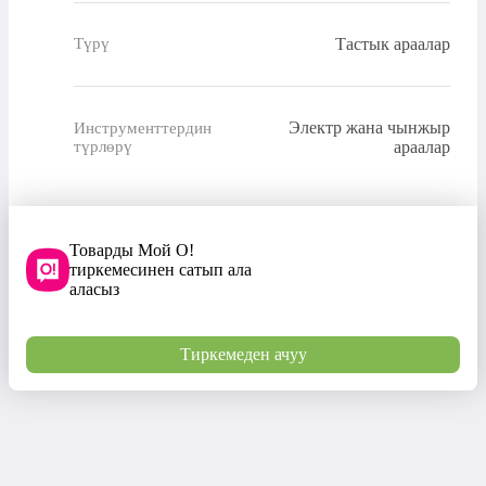
Тастык араалар
Түрү
Электр жана чынжыр
Инструменттердин
түрлөрү
араалар
Товарды Мой О!
тиркемесинен сатып ала
аласыз
Тиркемеден ачуу