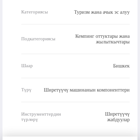
Туризм жана ачык эс алуу
Категориясы
Кемпинг оттуктары жана
Подкатегориясы
жылыткычтары
Бишкек
Шаар
Ширетүүчү машинанын компоненттери
Түрү
Ширетүүчү
Инструменттердин
түрлөрү
жабдуулар