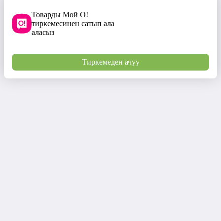
Товарды Мой О!
тиркемесинен сатып ала
аласыз
Тиркемеден ачуу