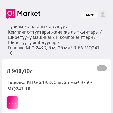
Кырг
Туризм жана ачык эс алуу
/
Кемпинг оттуктары жана жылыткычтары
/
Ширетүүчү машинанын компоненттери
/
Ширетүүчү жабдуулар
/
Горелка MIG 24KD, 5 м, 25 мм² R-56-MQ241-
10
1 / 1
8 900,00
c
Горелка MIG 24KD, 5 м, 25 мм² R-56-
MQ241-10
0-0-
3