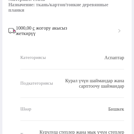
Назначение: ткань/картон/тонкие деревянные 
планки
1000,00
с
жогору акысыз
жеткирүү
Аспаптар
Категориясы
Курал үчүн шаймандар жана
Подкатегориясы
сарптоочу шаймандар
Бишкек
Шаар
Курулуш степлер жана мык үчүн степлер