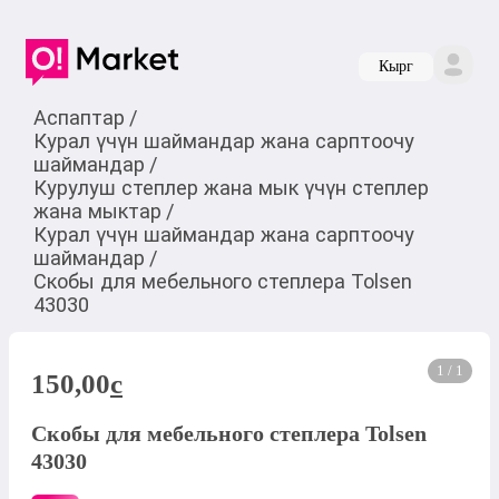
Кырг
Аспаптар
/
Курал үчүн шаймандар жана сарптоочу
шаймандар
/
Курулуш степлер жана мык үчүн степлер
жана мыктар
/
Курал үчүн шаймандар жана сарптоочу
шаймандар
/
Скобы для мебельного степлера Tolsen
43030
1 / 1
150,00
c
Скобы для мебельного степлера Tolsen
43030