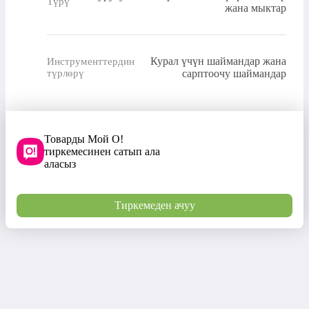
Түрү
жана мыктар
Курал үчүн шаймандар жана
Инструменттердин
түрлөрү
сарптоочу шаймандар
Товарды Мой О!
тиркемесинен сатып ала
аласыз
Тиркемеден ачуу