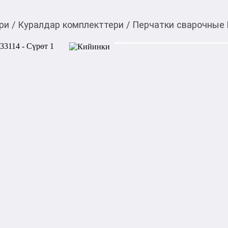
ри
/
Куралдар комплекттери
/
Перчатки сварочные 
800,00
c
Товарды Мой О!
тиркемесинен сатып ала
Перчатки сварочные H
аласыз
0-0-
3
Бөлүп төлөөгө/креди
Бул дүкөндө
Характеристика:

Размер: 14
