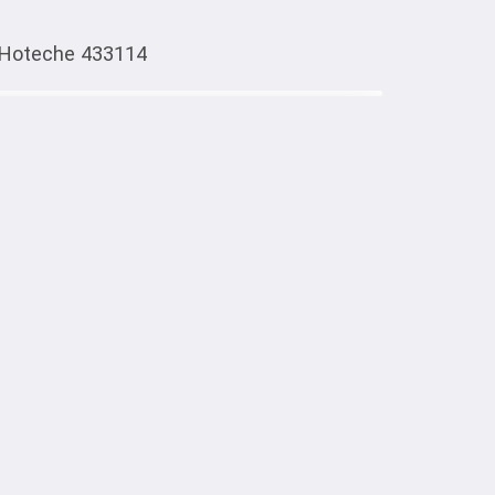
Hoteche 433114
Тиркемеден ачуу
oteche 433114
тке товарлар