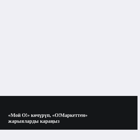
Бишкек
Куралдар комплекттери
өрү
«Мой О!» көчүрүп, «О!Маркеттен»
жарыяларды караңыз
Көчүрүү үчүн камераны QR-кодго
багыттаңыз