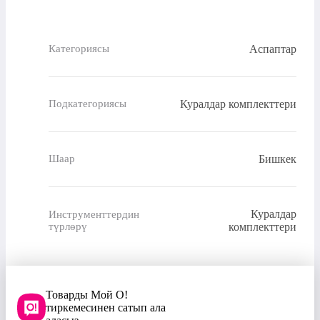
Аспаптар
Категориясы
Куралдар комплекттери
Подкатегориясы
Бишкек
Шаар
Куралдар
Инструменттердин
түрлөрү
комплекттери
Товарды Мой О!
тиркемесинен сатып ала