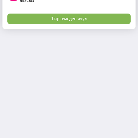
аласыз
Тиркемеден ачуу