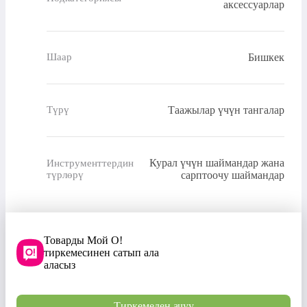
аксессуарлар
Бишкек
Шаар
Таажылар үчүн тангалар
Түрү
Курал үчүн шаймандар жана
Инструменттердин
түрлөрү
сарптоочу шаймандар
Товарды Мой О!
тиркемесинен сатып ала
аласыз
Тиркемеден ачуу