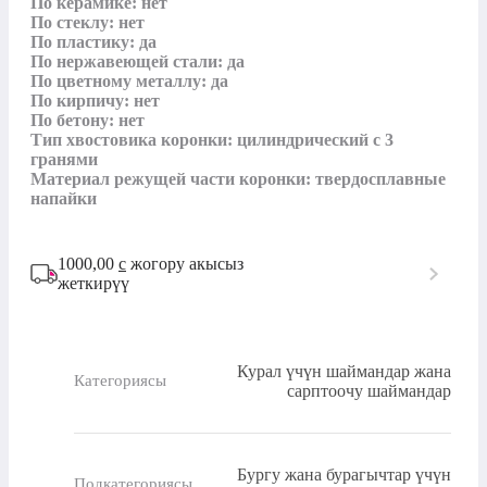
По керамике: нет

По стеклу: нет

По пластику: да

По нержавеющей стали: да

По цветному металлу: да

По кирпичу: нет

По бетону: нет

Тип хвостовика коронки: цилиндрический с 3 
гранями

Материал режущей части коронки: твердосплавные 
напайки
1000,00
с
жогору акысыз
жеткирүү
Курал үчүн шаймандар жана
Категориясы
сарптоочу шаймандар
Бургу жана бурагычтар үчүн
Подкатегориясы