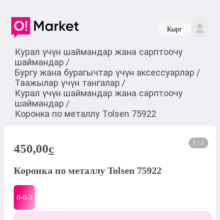
Кырг
Курал үчүн шаймандар жана сарптоочу
шаймандар
/
Бургу жана бурагычтар үчүн аксессуарлар
/
Таажылар үчүн тангалар
/
Курал үчүн шаймандар жана сарптоочу
шаймандар
/
Коронка по металлу Tolsen 75922
1 / 1
450,00
c
Коронка по металлу Tolsen 75922
0-0-
3