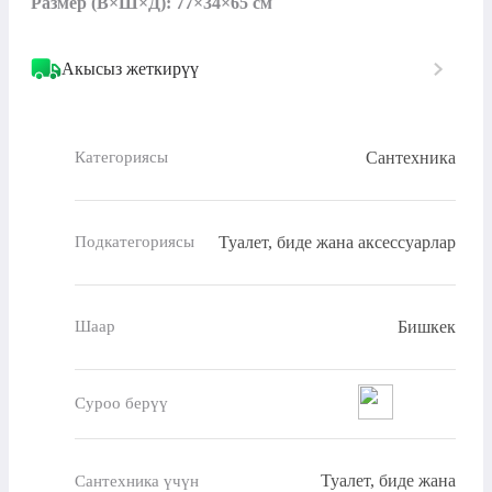
Размер (В×Ш×Д): 77×34×65 см
Акысыз жеткирүү
Сантехника
Категориясы
Туалет, биде жана аксессуарлар
Подкатегориясы
Бишкек
Шаар
Суроо берүү
Туалет, биде жана
Сантехника үчүн