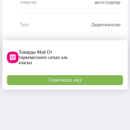
товарлар
аксессуарлар
Дааратканалар
Түрү
Товарды Мой О!
тиркемесинен сатып ала
аласыз
Тиркемеден ачуу