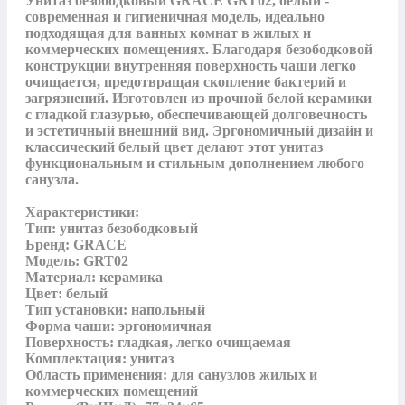
Унитаз безободковый GRACE GRT02, белый - 
современная и гигиеничная модель, идеально 
подходящая для ванных комнат в жилых и 
коммерческих помещениях. Благодаря безободковой 
конструкции внутренняя поверхность чаши легко 
очищается, предотвращая скопление бактерий и 
загрязнений. Изготовлен из прочной белой керамики 
с гладкой глазурью, обеспечивающей долговечность 
и эстетичный внешний вид. Эргономичный дизайн и 
классический белый цвет делают этот унитаз 
функциональным и стильным дополнением любого 
санузла.

Характеристики:

Тип: унитаз безободковый

Бренд: GRACE

Модель: GRT02

Материал: керамика

Цвет: белый

Тип установки: напольный

Форма чаши: эргономичная

Поверхность: гладкая, легко очищаемая

Комплектация: унитаз

Область применения: для санузлов жилых и 
коммерческих помещений
