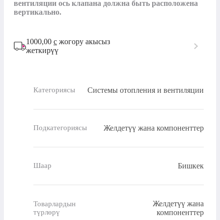
вентиляции ось клапана должна быть расположена 
вертикально.
1000,00
с
жогору акысыз
жеткирүү
Системы отопления и вентиляции
Категориясы
Желдетүү жана компоненттер
Подкатегориясы
Бишкек
Шаар
Желдетүү жана
Товарлардын
түрлөрү
компоненттер