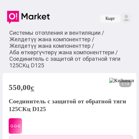
Кырг
Системы отопления и вентиляции
/
Желдетүү жана компоненттер
/
Желдетүү жана компоненттер
/
Аба өткөргүчтөрү жана компоненттери
/
Соединитель с защитой от обратной тяги
125СКц D125
1 / 4
550,00
c
Соединитель с защитой от обратной тяги
125СКц D125
0-0-
6