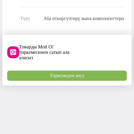
Аба өткөргүчтөрү жана компоненттери
Түрү
Товарды Мой О!
тиркемесинен сатып ала
аласыз
Тиркемеден ачуу