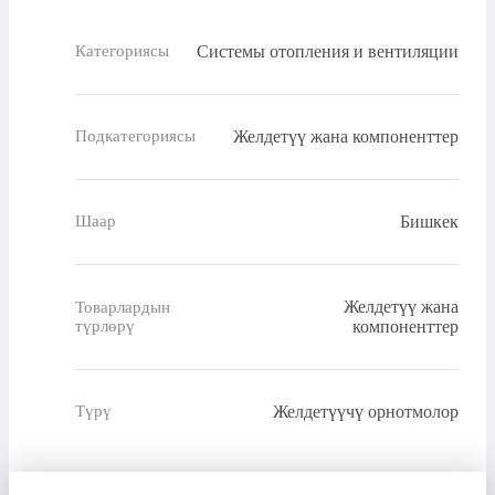
Системы отопления и вентиляции
Категориясы
Желдетүү жана компоненттер
Подкатегориясы
Бишкек
Шаар
Желдетүү жана
Товарлардын
түрлөрү
компоненттер
Желдетүүчү орнотмолор
Түрү