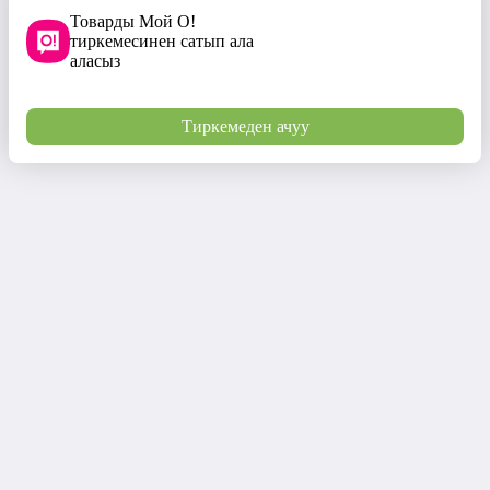
Товарды Мой О!
тиркемесинен сатып ала
аласыз
Тиркемеден ачуу