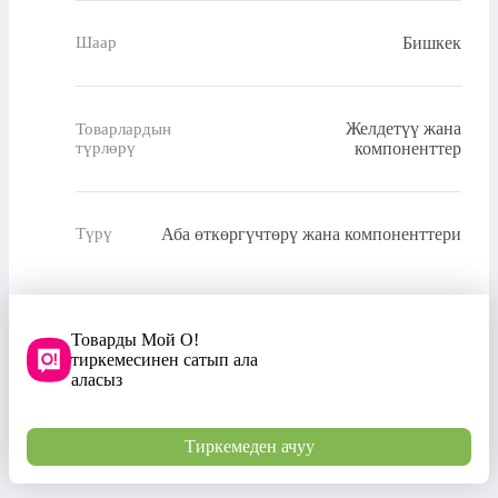
Бишкек
Шаар
Желдетүү жана
Товарлардын
түрлөрү
компоненттер
Аба өткөргүчтөрү жана компоненттери
Түрү
Товарды Мой О!
тиркемесинен сатып ала
аласыз
Тиркемеден ачуу