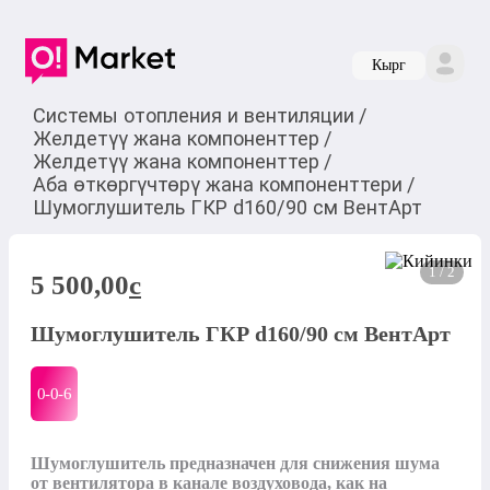
Кырг
Системы отопления и вентиляции
/
Желдетүү жана компоненттер
/
Желдетүү жана компоненттер
/
Аба өткөргүчтөрү жана компоненттери
/
Шумоглушитель ГКР d160/90 см ВентАрт
1 / 2
5 500,00
c
Шумоглушитель ГКР d160/90 см ВентАрт
0-0-
6
Шумоглушитель предназначен для снижения шума 
от вентилятора в канале воздуховода, как на 