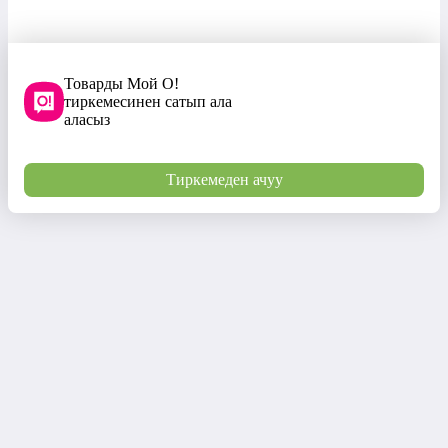
Товарды Мой О!
тиркемесинен сатып ала
аласыз
Тиркемеден ачуу