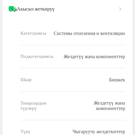
Акысыз жеткирүү
Системы отопления и вентиляции
Категориясы
Желдетүү жана компоненттер
Подкатегориясы
Бишкек
Шаар
Желдетүү жана
Товарлардын
түрлөрү
компоненттер
Чыгаруучу желдеткичтер
Түрү