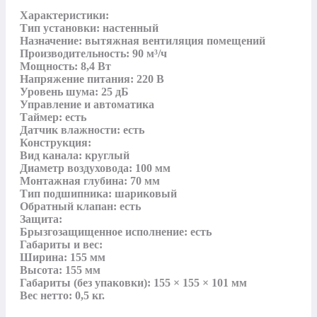
Характеристики:

Тип установки: настенный

Назначение: вытяжная вентиляция помещений

Производительность: 90 м³/ч

Мощность: 8,4 Вт

Напряжение питания: 220 В

Уровень шума: 25 дБ

Управление и автоматика

Таймер: есть

Датчик влажности: есть

Конструкция:

Вид канала: круглый

Диаметр воздуховода: 100 мм

Монтажная глубина: 70 мм

Тип подшипника: шариковый

Обратный клапан: есть

Защита:

Брызгозащищенное исполнение: есть

Габариты и вес:

Ширина: 155 мм

Высота: 155 мм

Габариты (без упаковки): 155 × 155 × 101 мм

Вес нетто: 0,5 кг.