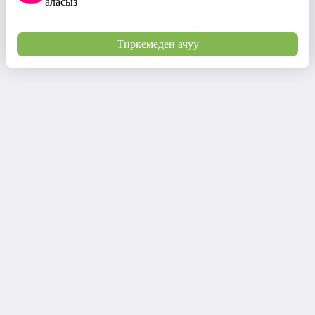
аласыз
Тиркемеден ачуу