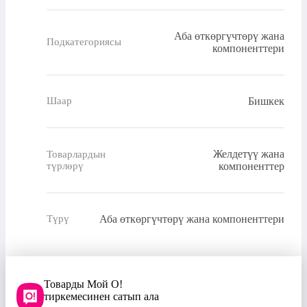
Аба өткөргүчтөрү жана
Подкатегориясы
компоненттери
Бишкек
Шаар
Желдетүү жана
Товарлардын
түрлөрү
компоненттер
Аба өткөргүчтөрү жана компоненттери
Түрү
Товарды Мой О!
тиркемесинен сатып ала