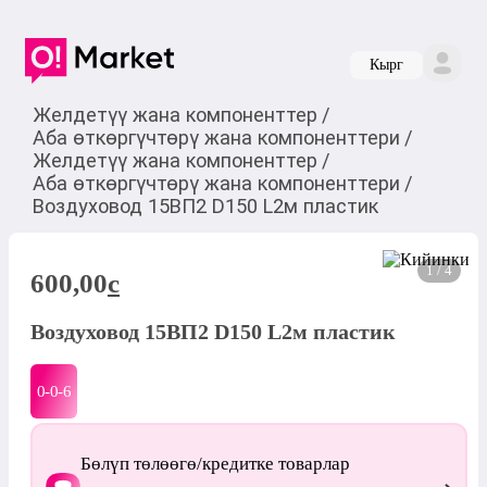
Кырг
Желдетүү жана компоненттер
/
Аба өткөргүчтөрү жана компоненттери
/
Желдетүү жана компоненттер
/
Аба өткөргүчтөрү жана компоненттери
/
Воздуховод 15ВП2 D150 L2м пластик
1 / 4
600,00
c
Воздуховод 15ВП2 D150 L2м пластик
0-0-
6
Бөлүп төлөөгө/кредитке товарлар