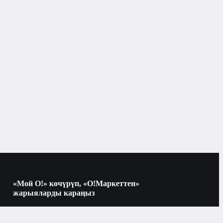
Климаттык техника
Вентиляторлор
Бишкек
Желдетүү жана компоненттер
«Мой О!» көчүрүп, «О!Маркеттен»
жарыяларды караңыз
Көчүрүү үчүн камераны QR-кодго
Чыгаруучу желдеткичтер
багыттаңыз