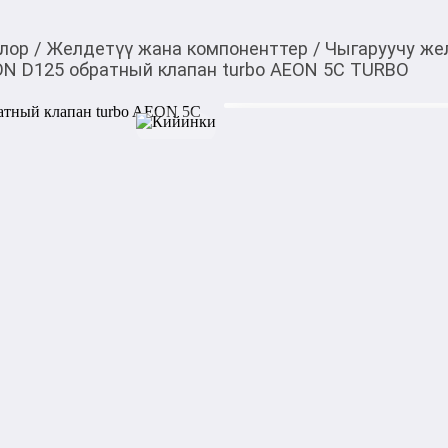
лор
/
Желдетүү жана компоненттер
/
Чыгаруучу же
ON D125 обратный клапан turbo AEON 5C TURBO
3 030,00
c
Товарды Мой О!
тиркемесинен сатып ала
Вентилятор накладно
аласыз
клапан turbo AEON 
0-0-
6
Характеристики:

Тип конструкции: осевой

Тип установки: настенный

Назначение: вытяжная вен
Производительность: 220 м³/
Количество скоростей: 1
