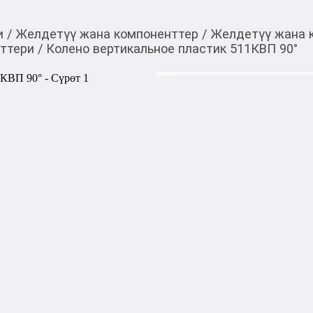
и
/
Желдетүү жана компоненттер
/
Желдетүү жана 
нттери
/
Колено вертикальное пластик 511КВП 90°
160,00
c
Товарды Мой О!
тиркемесинен сатып ала
Колено вертикальное
аласыз
0-0-
6
Бөлүп төлөөгө/креди
Бул дүкөндө
Колено ERA 511КВП предназ
воздуховодов соответствующ