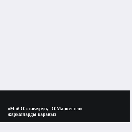
Аба өткөргүчтөрү жана компоненттери
«Мой О!» көчүрүп, «О!Маркеттен»
жарыяларды караңыз
Көчүрүү үчүн камераны QR-кодго
багыттаңыз