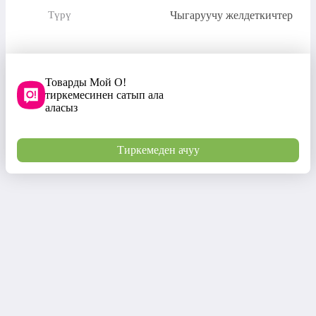
Чыгаруучу желдеткичтер
Түрү
Товарды Мой О!
тиркемесинен сатып ала
аласыз
Тиркемеден ачуу