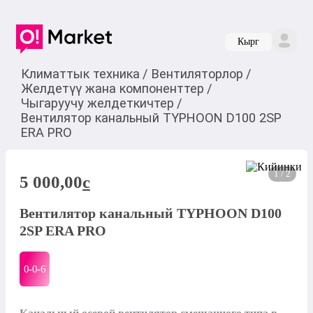
Кырг
Климаттык техника
/
Вентиляторлор
/
Желдетүү жана компоненттер
/
Чыгаруучу желдеткичтер
/
Вентилятор канальный TYPHOON D100 2SP
ERA PRO
1 / 2
5 000,00
c
Вентилятор канальный TYPHOON D100
2SP ERA PRO
0-0-
6