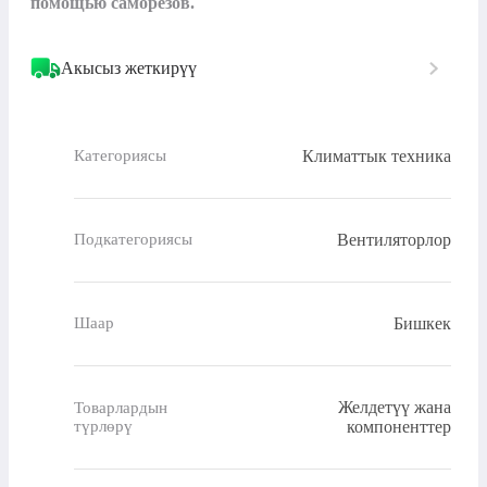
помощью саморезов.
Акысыз жеткирүү
Климаттык техника
Категориясы
Вентиляторлор
Подкатегориясы
Бишкек
Шаар
Желдетүү жана
Товарлардын
түрлөрү
компоненттер