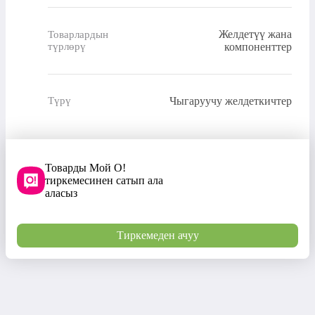
Желдетүү жана
Товарлардын
түрлөрү
компоненттер
Чыгаруучу желдеткичтер
Түрү
Товарды Мой О!
тиркемесинен сатып ала
аласыз
Тиркемеден ачуу