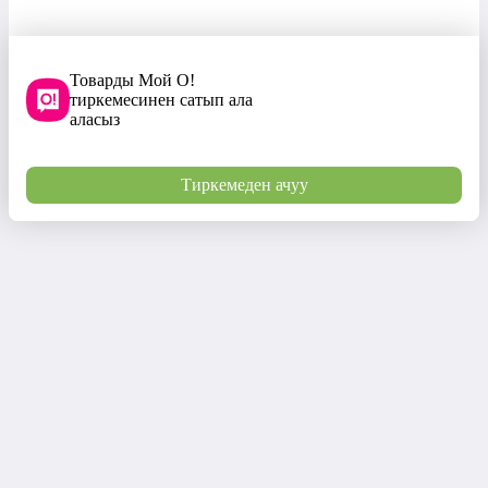
Товарды Мой О!
тиркемесинен сатып ала
аласыз
Тиркемеден ачуу