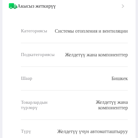
Акысыз жеткирүү
Системы отопления и вентиляции
Категориясы
Желдетүү жана компоненттер
Подкатегориясы
Бишкек
Шаар
Желдетүү жана
Товарлардын
түрлөрү
компоненттер
Желдетүү үчүн автоматташтыруу
Түрү