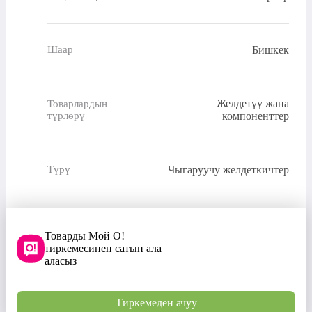
Бишкек
Шаар
Желдетүү жана
Товарлардын
түрлөрү
компоненттер
Чыгаруучу желдеткичтер
Түрү
Товарды Мой О!
тиркемесинен сатып ала
аласыз
Тиркемеден ачуу