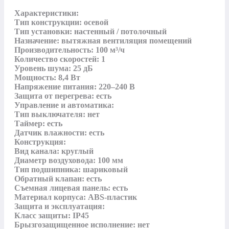
Характеристики:

Тип конструкции: осевой

Тип установки: настенный / потолочный

Назначение: вытяжная вентиляция помещений

Производительность: 100 м³/ч

Количество скоростей: 1

Уровень шума: 25 дБ

Мощность: 8,4 Вт

Напряжение питания: 220–240 В

Защита от перегрева: есть

Управление и автоматика:

Тип выключателя: нет

Таймер: есть

Датчик влажности: есть

Конструкция:

Вид канала: круглый

Диаметр воздуховода: 100 мм

Тип подшипника: шариковый

Обратный клапан: есть

Съемная лицевая панель: есть

Материал корпуса: ABS-пластик

Защита и эксплуатация:

Класс защиты: IP45

Брызгозащищенное исполнение: нет
