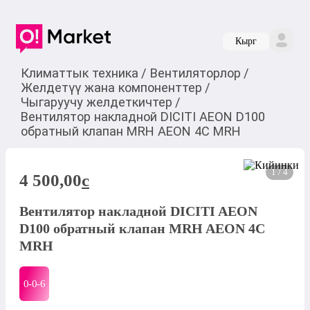
Кырг
Климаттык техника
/
Вентиляторлор
/
Желдетүү жана компоненттер
/
Чыгаруучу желдеткичтер
/
Вентилятор накладной DICITI AEON D100
обратный клапан MRH AEON 4C MRH
1 / 4
4 500,00
c
Вентилятор накладной DICITI AEON
D100 обратный клапан MRH AEON 4C
MRH
0-0-
6