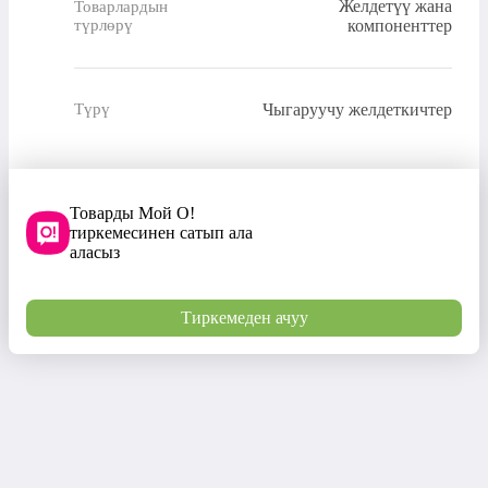
Желдетүү жана
Товарлардын
түрлөрү
компоненттер
Чыгаруучу желдеткичтер
Түрү
Товарды Мой О!
тиркемесинен сатып ала
аласыз
Тиркемеден ачуу