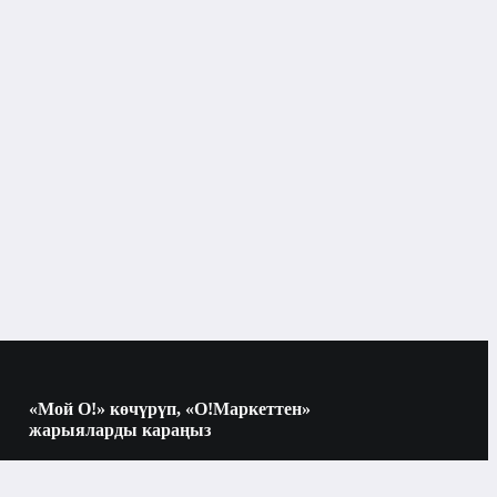
Бишкек
Желдетүү жана компоненттер
Аба өткөргүчтөрү жана компоненттери
«Мой О!» көчүрүп, «О!Маркеттен»
жарыяларды караңыз
Көчүрүү үчүн камераны QR-кодго
багыттаңыз