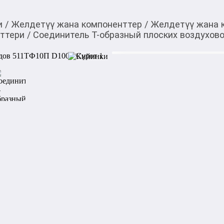
и
/
Желдетүү жана компоненттер
/
Желдетүү жана 
нттери
/
Соединитель Т-образный плоских воздухов
300,00
c
Товарды Мой О!
тиркемесинен сатып ала
Соединитель Т-образ
аласыз
511ТФ10П D100
0-0-
6
Бөлүп төлөөгө/креди
Бул дүкөндө