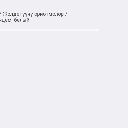
/
Желдетүүчү орнотмолор
/
нцем, белый
Тиркемеден ачуу
ной с обратным клапаном
100 ASA с фланцем, белый
тке товарлар