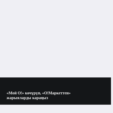
Бишкек
Желдетүү жана компоненттер
Желдетүүчү орнотмолор
«Мой О!» көчүрүп, «О!Маркеттен»
жарыяларды караңыз
Көчүрүү үчүн камераны QR-кодго
багыттаңыз