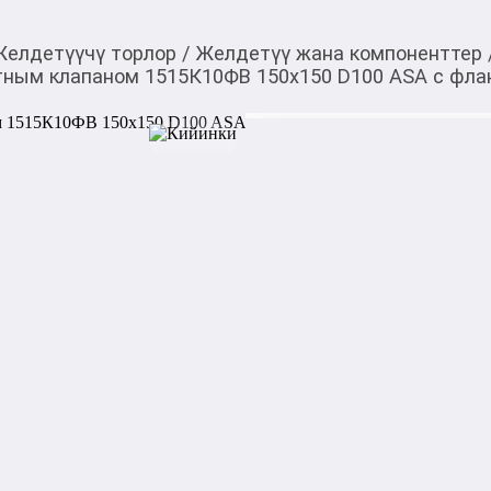
Желдетүүчү торлор
/
Желдетүү жана компоненттер
тным клапаном 1515К10ФВ 150x150 D100 ASA с фла
380,00
c
Товарды Мой О!
тиркемесинен сатып ала
Выход стенной вытяж
аласыз
1515К10ФВ 150x150 D
0-0-
6
Бөлүп төлөөгө/креди
Бул дүкөндө