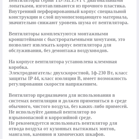
Вентиляторы серии TD-SILENT с диагональными 
лопатками, изготавливаются из прочного пластика. 
Внутренний перфорированный корпус специальной 
конструкции и слой шумопоглощающего материала, 
значительно снижают уровень шума от вентилятора.

Вентиляторы комплектуются монтажными 
кронштейнами с быстроразъемными хомутами, это 
позволяет извлекать корпус вентилятора для 
обслуживания, без демонтажа воздуховодов.

На корпусе вентилятора установлена клеммная 
коробка.

Электродвигатель: двухскоростной, 1ф-230 Вт, класс 
защиты IP 44, класс изоляции В, имеет возможность 
регулирования скорости напряжением.

Вентилятор предназначен для использования в 
системах вентиляции и должен применяться в среде 
обычного, чистого воздуха, без каких-либо примесей. 
Не используйте данный вентилятор во 
взрывоопасной и коррозийной среде.

Не рекомендуется использовать вентилятор для 
отвода воздуха от кухонных вытяжных зонтов, 
мангалов, каминов и химических шкафов.