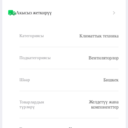
Акысыз жеткирүү
Климаттык техника
Категориясы
Вентиляторлор
Подкатегориясы
Бишкек
Шаар
Желдетүү жана
Товарлардын
түрлөрү
компоненттер