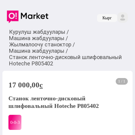
Кырг
Курулуш жабдуулары
/
Машина жабдуулары
/
Жылмалоочу станоктор
/
Машина жабдуулары
/
Станок ленточно-дисковый шлифовальный
Hoteche P805402
1 / 1
17 000,00
c
Станок ленточно-дисковый
шлифовальный Hoteche P805402
0-0-
3