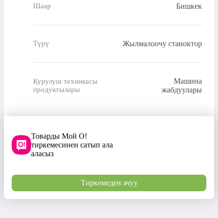
Бишкек
Шаар
Жылмалоочу станоктор
Түрү
Машина
Курулуш техникасы
продуктылары
жабдуулары
Товарды Мой О!
тиркемесинен сатып ала
аласыз
Тиркемеден ачуу