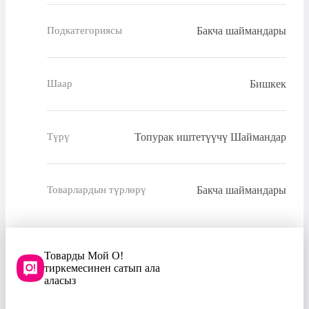
Бакча шаймандары
Подкатегориясы
Бишкек
Шаар
Топурак иштетүүчү Шаймандар
Түрү
Бакча шаймандары
Товарлардын түрлөрү
Товарды Мой О!
тиркемесинен сатып ала
аласыз