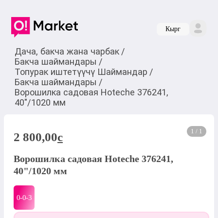
Кырг
Дача, бакча жана чарбак
/
Бакча шаймандары
/
Топурак иштетүүчү Шаймандар
/
Бакча шаймандары
/
Ворошилка садовая Hoteche 376241,
40"/1020 мм
1 / 1
2 800,00
c
Ворошилка садовая Hoteche 376241,
40"/1020 мм
0-0-
3