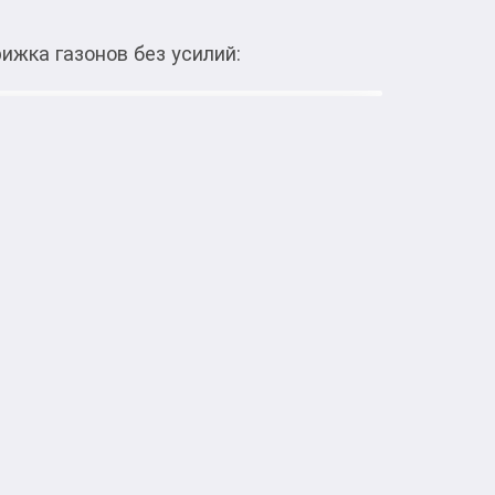
ижка газонов без усилий:
Тиркемеден ачуу
9 Стрижка газонов без усилий:
а Stihl RME 339 с шириной прокоса 37 см 
м площадью до 500 м. Легки в управлении и 
ок даже труднодоступные участки. 
ка высоты срезания и складной 
итров. Комплект для мульчирования в 
Үй жана бакча үчүн буюмдар
Дача, бакча жана чарбак