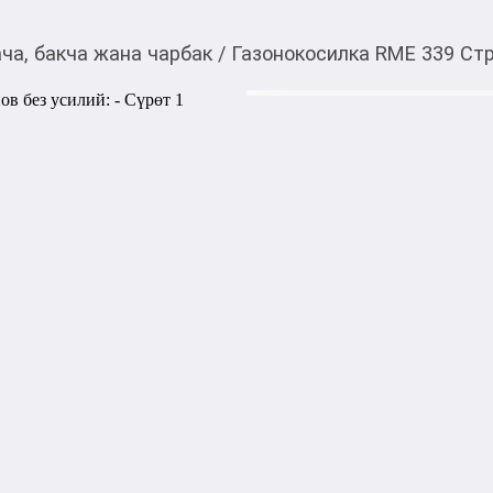
ча, бакча жана чарбак
/
Газонокосилка RME 339 Стр
38 200,00
c
Товарды Мой О!
тиркемесинен сатып ала
Газонокосилка RME 33
аласыз
Электрическая газонокосилк
легко справляются с газоно
позволяют привести в поряд
Пятиступенчатая регулиров
травосборник объемом 40 л
качестве доп. оснащения.
Категориясы
Подкатегориясы