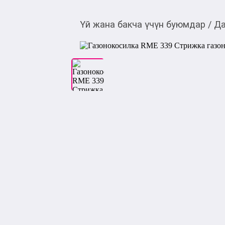
Үй жана бакча үчүн буюмдар
/
Да