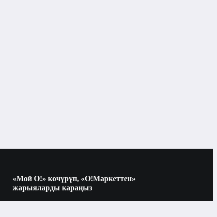
«Мой О!» көчүрүп, «О!Маркеттен»
жарыяларды караңыз
Көчүрүү үчүн камераны QR-кодго
багыттаңыз