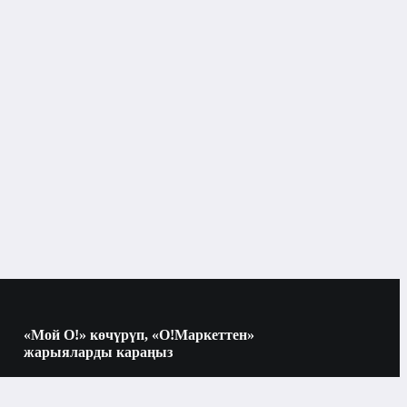
«Мой О!» көчүрүп, «О!Маркеттен»
жарыяларды караңыз
Көчүрүү үчүн камераны QR-кодго
багыттаңыз