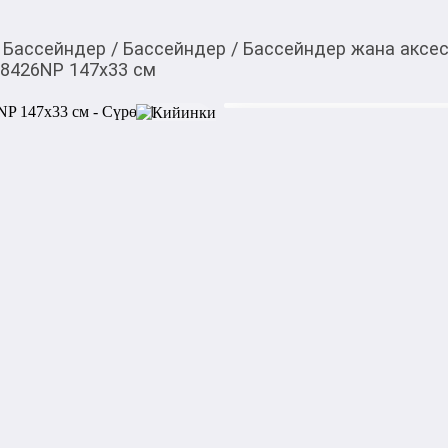
Бассейндер
/
Бассейндер
/
Бассейндер жана аксе
58426NP 147х33 см
1 288,00
c
Товарды Мой О!
тиркемесинен сатып ала
Бассейн надувной Wet 
аласыз
Характеристики:

Тип: Надувной бассейн

Бренд: Intex

Форма: Круглая

Материал: Винил

Объем: 330 л

Возраст: от 3 лет

Конструкция: 3 надувных к
Габариты (ДхШхВ): 147 × 147
Вес: 1.7 кг