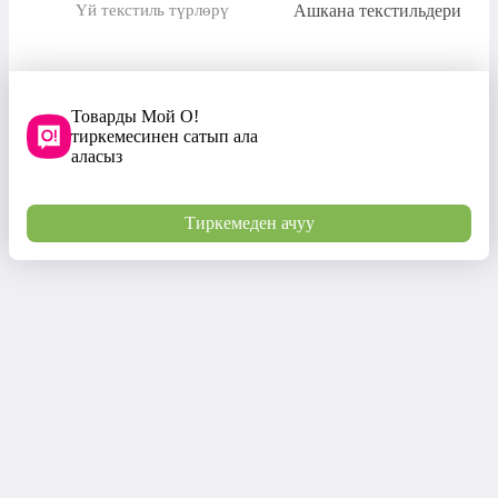
Ашкана текстильдери
Үй текстиль түрлөрү
Товарды Мой О!
тиркемесинен сатып ала
аласыз
Тиркемеден ачуу