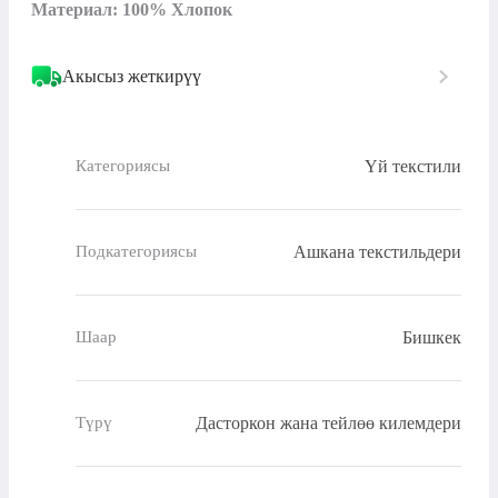
Материал: 100% Хлопок
Акысыз жеткирүү
Үй текстили
Категориясы
Ашкана текстильдери
Подкатегориясы
Бишкек
Шаар
Дасторкон жана тейлөө килемдери
Түрү