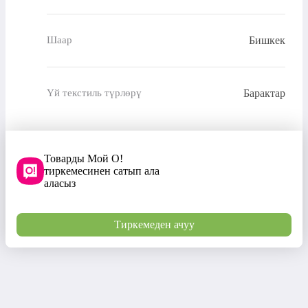
Бишкек
Шаар
Барактар
Үй текстиль түрлөрү
Товарды Мой О!
тиркемесинен сатып ала
аласыз
Тиркемеден ачуу