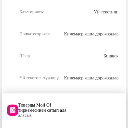
Үй текстили
Категориясы
Килемдер жана дорожкалар
Подкатегориясы
Бишкек
Шаар
Килемдер жана дорожкалар
Үй текстиль түрлөрү
Товарды Мой О!
тиркемесинен сатып ала
аласыз