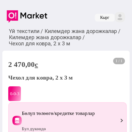
Кырг
Үй текстили
/
Килемдер жана дорожкалар
/
Килемдер жана дорожкалар
/
Чехол для ковра, 2 х 3 м
1 / 1
2 470,00
c
Чехол для ковра, 2 х 3 м
0-0-
3
Бөлүп төлөөгө/кредитке товарлар
Бул дүкөндө