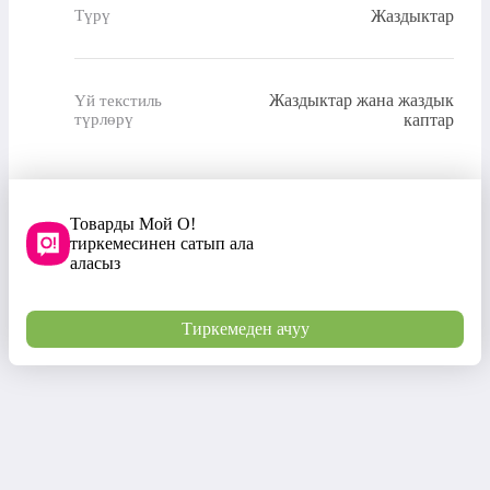
Жаздыктар
Түрү
Жаздыктар жана жаздык
Үй текстиль
түрлөрү
каптар
Товарды Мой О!
тиркемесинен сатып ала
аласыз
Тиркемеден ачуу