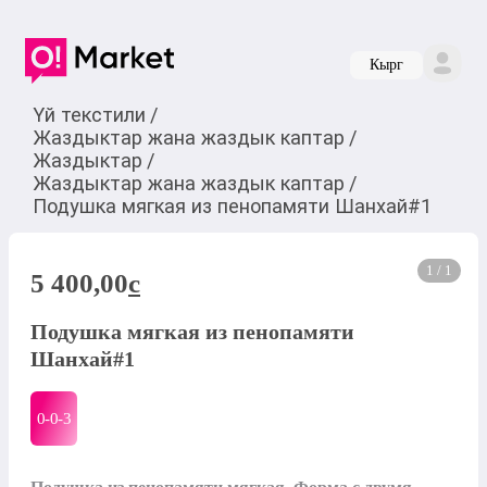
Кырг
Үй текстили
/
Жаздыктар жана жаздык каптар
/
Жаздыктар
/
Жаздыктар жана жаздык каптар
/
Подушка мягкая из пенопамяти Шанхай#1
1 / 1
5 400,00
c
Подушка мягкая из пенопамяти
Шанхай#1
0-0-
3