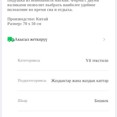
Подушка из пенопамяти мягкая. Форма с двумя 
валиками позволит выбрать наиболее удобное 
положение во время сна и отдыха.

Производство: Китай

Размер: 70 х 50 см
Акысыз жеткирүү
Үй текстили
Категориясы
Жаздыктар жана жаздык каптар
Подкатегориясы
Бишкек
Шаар