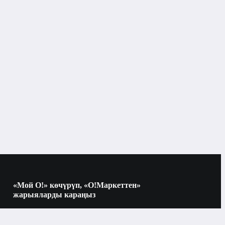
Жыпар жыттуу диффузорлор
Бишкек
Үй үчүн атырлар
 түрлөрү
Жыпар жыттуу диффузорлор
«Мой О!» көчүрүп, «О!Маркеттен»
жарыяларды караңыз
Көчүрүү үчүн камераны QR-кодго
багыттаңыз