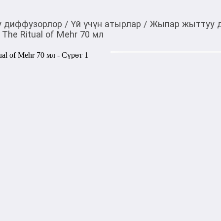
 диффузорлор
/
Үй үчүн атырлар
/
Жыпар жыттуу 
The Ritual of Mehr 70 мл
2 800,00
c
Товарды Мой О!
тиркемесинен сатып ала
Ароматический диффузо
аласыз
мл
0-0-
6
Бөлүп төлөөгө/креди
Бул дүкөндө