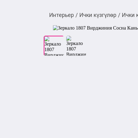
Интерьер
/
Ички күзгүлөр
/
Ички 