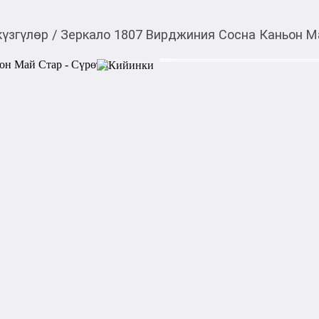
күзгүлөр
/
Зеркало 1807 Вирджиния Сосна Каньон М
5 090,00
c
Товарды Мой О!
тиркемесинен сатып ала
Зеркало 1807 Вирджи
аласыз
0-0-
12
Зеркало 1807 Вирджиния Со
классическом стиле и предн
прихожей или гостиной. Пр
делают модель универсальн
глубина позволяет удобно р
пространстве. Оттенок «сос
естественный внешний вид.

Характеристики:
