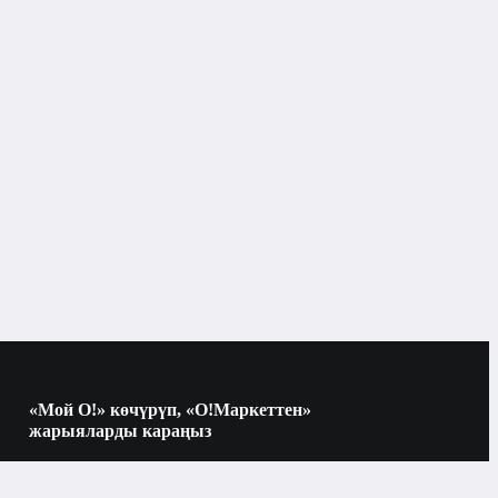
Ички күзгүлөр
Бишкек
Ички күзгүлөр
 түрлөрү
«Мой О!» көчүрүп, «О!Маркеттен»
жарыяларды караңыз
Көчүрүү үчүн камераны QR-кодго
багыттаңыз