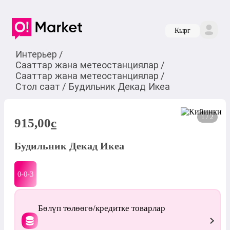
Кырг
Интерьер
/
Сааттар жана метеостанциялар
/
Сааттар жана метеостанциялар
/
Стол саат
/
Будильник Декад Икеа
1 / 2
915,00
c
Будильник Декад Икеа
0-0-
3
Бөлүп төлөөгө/кредитке товарлар