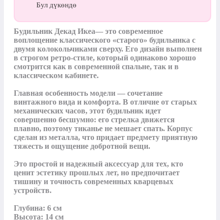
Бул дүкөндө
Будильник Декад Икеа— это современное 
воплощение классического «старого» будильника с 
двумя колокольчиками сверху. Его дизайн выполнен 
в строгом ретро-стиле, который одинаково хорошо 
смотрится как в современной спальне, так и в 
классическом кабинете.

Главная особенность модели — сочетание 
винтажного вида и комфорта. В отличие от старых 
механических часов, этот будильник идет 
совершенно бесшумно: его стрелка движется 
плавно, поэтому тиканье не мешает спать. Корпус 
сделан из металла, что придает предмету приятную 
тяжесть и ощущение добротной вещи.

Это простой и надежный аксессуар для тех, кто 
ценит эстетику прошлых лет, но предпочитает 
тишину и точность современных кварцевых 
устройств.

Глубина: 6 см

Высота: 14 см
