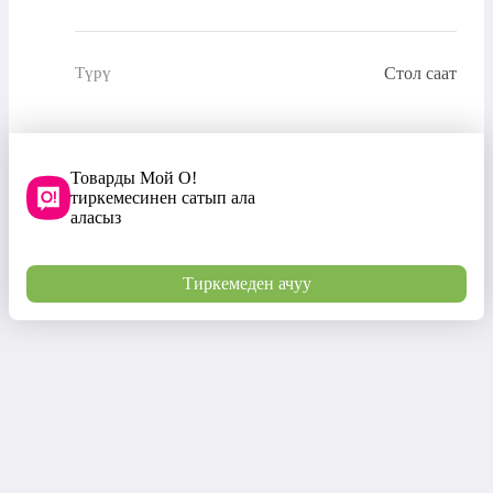
Стол саат
Түрү
Товарды Мой О!
тиркемесинен сатып ала
аласыз
Тиркемеден ачуу