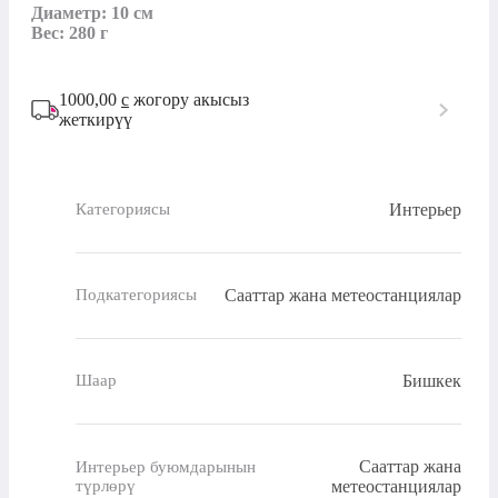
Диаметр: 10 см

Вес: 280 г
1000,00
с
жогору акысыз
жеткирүү
Интерьер
Категориясы
Сааттар жана метеостанциялар
Подкатегориясы
Бишкек
Шаар
Сааттар жана
Интерьер буюмдарынын
түрлөрү
метеостанциялар