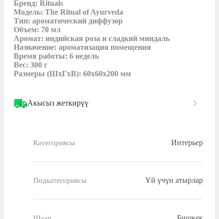
Бренд: Rituals

Модель: The Ritual of Ayurveda

Тип: ароматический диффузор

Объем: 70 мл

Аромат: индийская роза и сладкий миндаль

Назначение: ароматизация помещения

Время работы: 6 недель

Вес: 300 г

Размеры (ШхГхВ): 60х60х200 мм
Акысыз жеткирүү
Интерьер
Категориясы
Үй үчүн атырлар
Подкатегориясы
Бишкек
Шаар