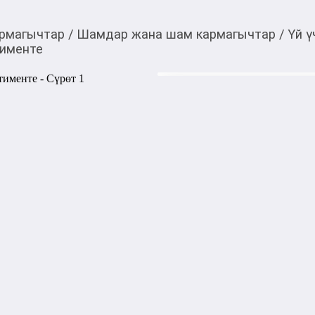
рмагычтар
/
Шамдар жана шам кармагычтар
/
Үй 
тименте
650,00
c
Товарды Мой О!
тиркемесинен сатып ала
Свеча в банке MH3811
аласыз
Это не только источник мяг
который наполняет простра
Такие свечи часто изготавл
(парафиновый, соевый или 
парфюмерными или эфирны
Цена указана за 1 штуку то
1000,00
с
жогору акысыз
жеткирүү