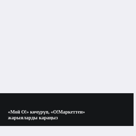
«Мой О!» көчүрүп, «О!Маркеттен»
жарыяларды караңыз
Көчүрүү үчүн камераны QR-кодго
багыттаңыз