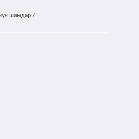
үчүн шамдар
/
Тиркемеден ачуу
7, в ассортименте
кого освещения, но и элемент уюта, 
нство любимыми нотами. 

иваются из натурального воска 
пчелиный) и ароматизированы 
ми маслами.

вара.