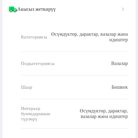
Акысыз жеткирүү
Өсүмдүктөр, дарактар, вазалар жана
Категориясы
идиштер
Вазалар
Подкатегориясы
Бишкек
Шаар
Интерьер
Өсүмдүктөр, дарактар,
буюмдарынын
вазалар жана идиштер
түрлөрү