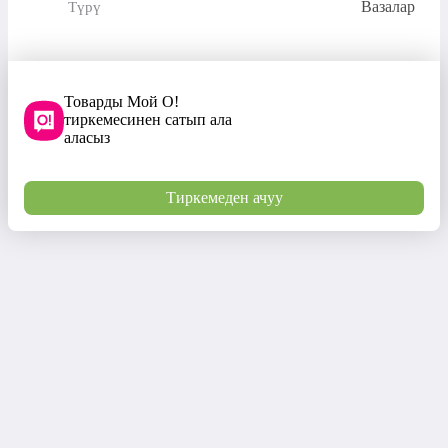
Вазалар
Түрү
Товарды Мой О!
тиркемесинен сатып ала
аласыз
Тиркемеден ачуу