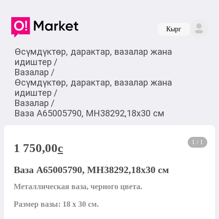
Кырг
Өсүмдүктөр, дарактар, вазалар жана
идиштер
/
Вазалар
/
Өсүмдүктөр, дарактар, вазалар жана
идиштер
/
Вазалар
/
Ваза A65005790, MH38292,18х30 см
1 / 1
1 750,00
c
Ваза A65005790, MH38292,18х30 см
Металлическая ваза, черного цвета. 

Размер вазы: 18 х 30 см.