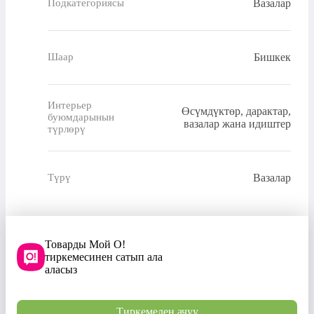
Вазалар
Подкатегориясы
Бишкек
Шаар
Интерьер
Өсүмдүктөр, дарактар,
буюмдарынын
вазалар жана идиштер
түрлөрү
Вазалар
Түрү
Товарды Мой О!
тиркемесинен сатып ала
аласыз
Тиркемеден ачуу