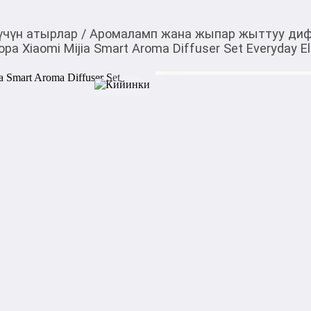
үчүн атырлар
/
Аромаламп жана жыпар жыттуу диф
 Xiaomi Mijia Smart Aroma Diffuser Set Everyday E
780,00
c
Товарды Мой О!
тиркемесинен сатып ала
Cменный блок для ар
аласыз
Aroma Diffuser Set Ev
Сменный блок Xiaomi Mijia 
заправленный картридж с а
предназначенный для умног
равномерное и контролируе
создавая комфортную атмосф
Тип: сменный ароматически
Совместимость: Xiaomi Mijia 
Diffuser 2

Объём: 135 мл

Состав: ароматические масл