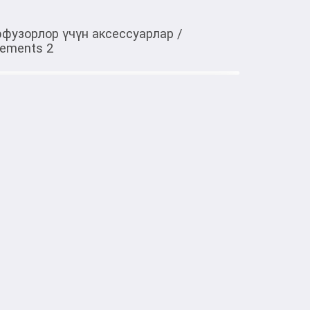
фузорлор үчүн аксессуарлар
/
lements 2
Тиркемеден ачуу
омадиффузора Xiaomi Mijia Smart
eryday Elements 2
Everyday Elements 2 представляет собой 
роматической жидкостью, 
о аромадиффузора. Он обеспечивает 
мое распыление запаха в помещении, 
еру дома или в офисе.

й картридж 

Smart Aroma Diffuser Set / Smart Scent 
а  растворитель 
