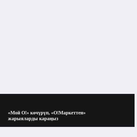
Үй үчүн атырлар
 түрлөрү
аламп жана жыпар жыттуу диффузорлор үчүн
аксессуарлар
«Мой О!» көчүрүп, «О!Маркеттен»
жарыяларды караңыз
Көчүрүү үчүн камераны QR-кодго
багыттаңыз