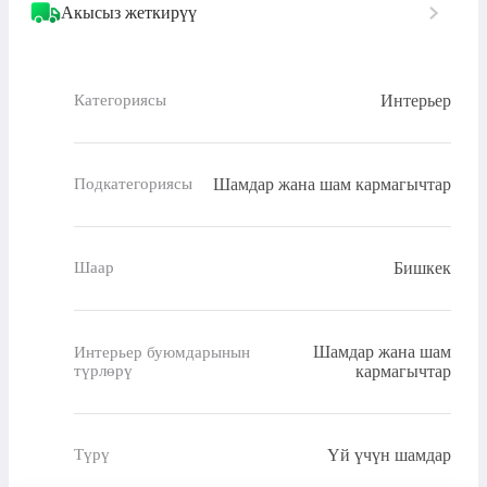
Акысыз жеткирүү
Интерьер
Категориясы
Шамдар жана шам кармагычтар
Подкатегориясы
Бишкек
Шаар
Шамдар жана шам
Интерьер буюмдарынын
түрлөрү
кармагычтар
Үй үчүн шамдар
Түрү