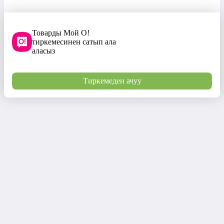
Товарды Мой О!
тиркемесинен сатып ала
аласыз
Тиркемеден ачуу