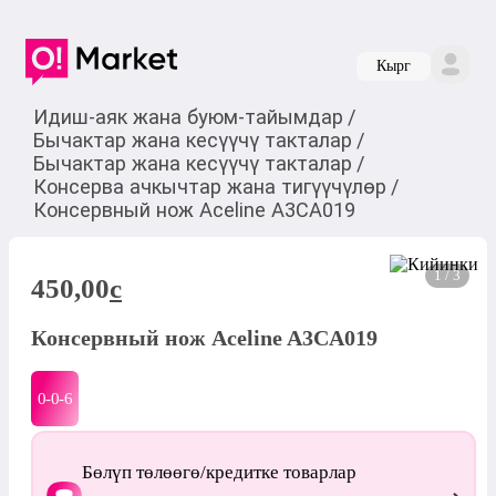
Кырг
Идиш-аяк жана буюм-тайымдар
/
Бычактар ​​жана кесүүчү такталар
/
Бычактар ​​жана кесүүчү такталар
/
Консерва ачкычтар жана тигүүчүлөр
/
Консервный нож Aceline A3CA019
1 / 3
450,00
c
Консервный нож Aceline A3CA019
0-0-
6
Бөлүп төлөөгө/кредитке товарлар