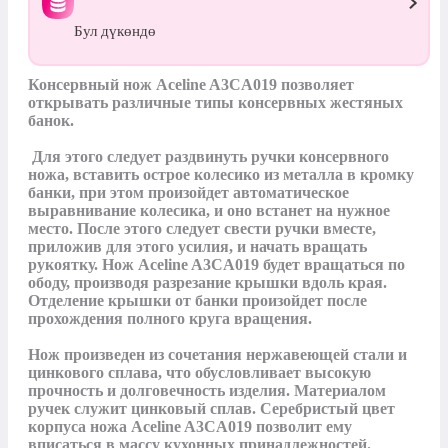
Бул дүкөндө
Консервный нож Aceline A3CA019 позволяет 
открывать различные типы консервных жестяных 
банок.

 Для этого следует раздвинуть ручки консервного 
ножа, вставить острое колесико из металла в кромку 
банки, при этом произойдет автоматическое 
выравнивание колесика, и оно встанет на нужное 
место. После этого следует свести ручки вместе, 
приложив для этого усилия, и начать вращать 
рукоятку. Нож Aceline A3CA019 будет вращаться по 
ободу, производя разрезание крышки вдоль края. 
Отделение крышки от банки произойдет после 
прохождения полного круга вращения.

Нож произведен из сочетания нержавеющей стали и 
цинкового сплава, что обусловливает высокую 
прочность и долговечность изделия. Материалом 
ручек служит цинковый сплав. Серебристый цвет 
корпуса ножа Aceline A3CA019 позволит ему 
вписаться в массу кухонных принадлежностей.
