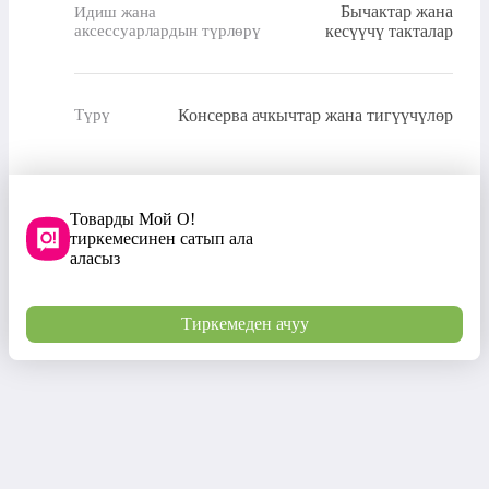
Бычактар ​​жана
Идиш жана
аксессуарлардын түрлөрү
кесүүчү такталар
Консерва ачкычтар жана тигүүчүлөр
Түрү
Товарды Мой О!
тиркемесинен сатып ала
аласыз
Тиркемеден ачуу