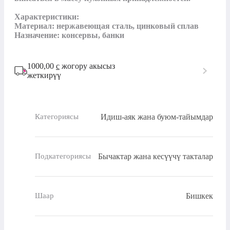
Характеристики:

Материал: нержавеющая сталь, цинковый сплав

Назначение: консервы, банки
1000,00
с
жогору акысыз
жеткирүү
Идиш-аяк жана буюм-тайымдар
Категориясы
Бычактар ​​жана кесүүчү такталар
Подкатегориясы
Бишкек
Шаар