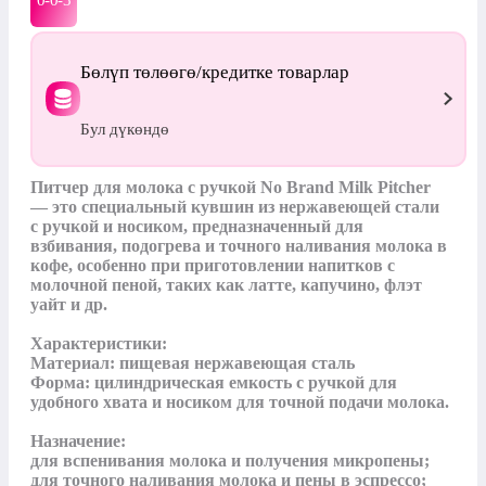
0-0-
3
Бөлүп төлөөгө/кредитке товарлар
Бул дүкөндө
Питчер для молока с ручкой No Brand Milk Pitcher 
— это специальный кувшин из нержавеющей стали 
с ручкой и носиком, предназначенный для 
взбивания, подогрева и точного наливания молока в 
кофе, особенно при приготовлении напитков с 
молочной пеной, таких как латте, капучино, флэт 
уайт и др. 

Характеристики:

Материал: пищeвая нержавеющая сталь

Форма: цилиндрическая емкость с ручкой для 
удобного хвата и носиком для точной подачи молока.

Назначение:

для вспенивания молока и получения микропены;

для точного наливания молока и пены в эспрессо;
