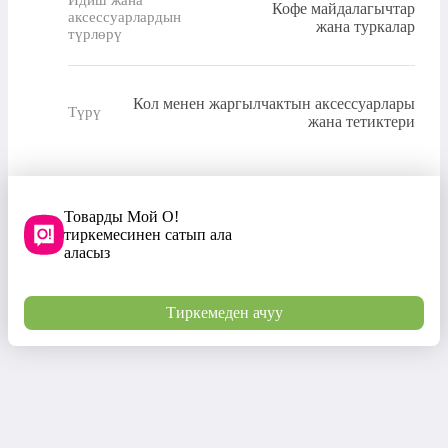
Идиш жана
Кофе майдалагычтар
аксессуарлардын
жана туркалар
түрлөрү
Кол менен жаргылчактын аксессуарлары
Түрү
жана тетиктери
Товарды Мой О!
тиркемесинен сатып ала
аласыз
Тиркемеден ачуу