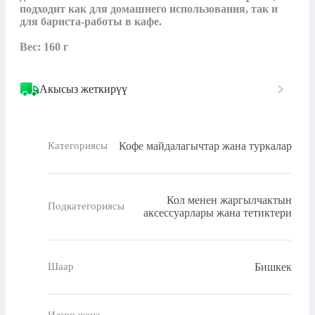
подходит как для домашнего использования, так и 
для бариста‑работы в кафе. 

Вес: 160 г
Акысыз жеткирүү
Кофе майдалагычтар жана туркалар
Категориясы
Кол менен жаргылчактын
Подкатегориясы
аксессуарлары жана тетиктери
Бишкек
Шаар