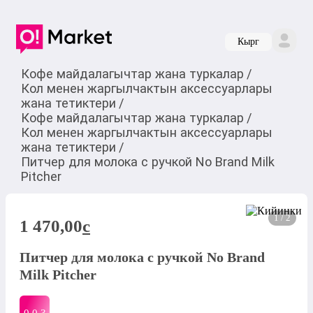
Кырг
Кофе майдалагычтар жана туркалар
/
Кол менен жаргылчактын аксессуарлары
жана тетиктери
/
Кофе майдалагычтар жана туркалар
/
Кол менен жаргылчактын аксессуарлары
жана тетиктери
/
Питчер для молока с ручкой No Brand Milk
Pitcher
1 / 2
1 470,00
c
Питчер для молока с ручкой No Brand
Milk Pitcher