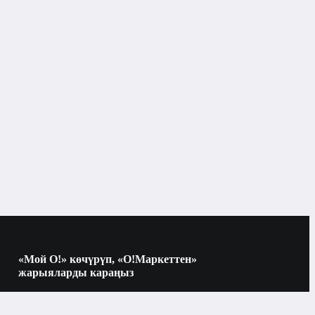
Суу кумура чыпкалары
Бишкек
Суу чыпкалуу кумуралар жана
ү
алмаштыруу модулдары
Суу кумура чыпкалары
«Мой О!» көчүрүп, «О!Маркеттен»
жарыяларды караңыз
Көчүрүү үчүн камераны QR-кодго
багыттаңыз