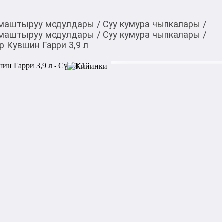
алмаштыруу модулдары
/
Суу кумура чыпкалары
/
алмаштыруу модулдары
/
Суу кумура чыпкалары
/
 Кувшин Гарри 3,9 л
4 000,00
c
Товарды Мой О!
тиркемесинен сатып ала
Фильтр-кувшин для в
аласыз
0-0-
12
Фильтр-кувшин Аквафор Гар
очистки питьевой воды без 
эффективно удаляет хлор, 
запахи, улучшая вкус воды.
для семьи и ежедневного исп
Компактный корпус и эргон
эксплуатации и хранении.
