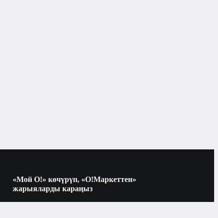
Кружкалар, стакандар жана
рдын
бокалдар
Бокалы жана айнек
«Мой О!» көчүрүп, «О!Маркеттен»
жарыяларды караңыз
Көчүрүү үчүн камераны QR-кодго
багыттаңыз