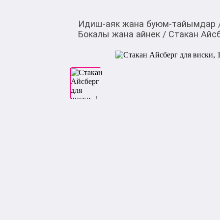
Идиш-аяк жана буюм-тайымдар
Бокалы жана айнек
/
Стакан Айсб