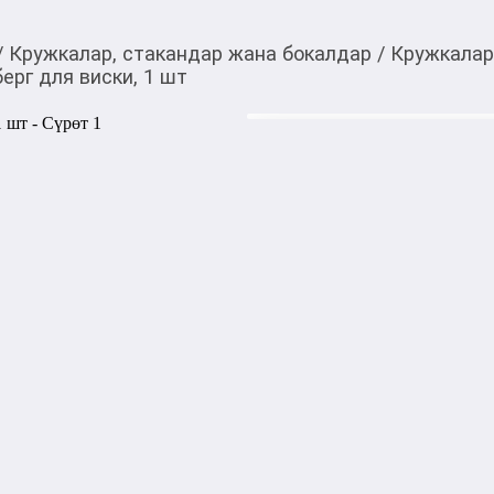
/
Кружкалар, стакандар жана бокалдар
/
Кружкалар
ерг для виски, 1 шт
230,00
c
Товарды Мой О!
тиркемесинен сатып ала
Стакан Айсберг для в
аласыз
0-0-
9
Бөлүп төлөөгө/креди
Бул дүкөндө
Стакан Айсберг для виски с
использования. Его оригин