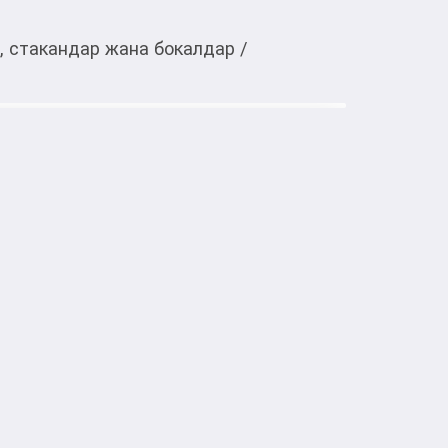
, стакандар жана бокалдар
/
Тиркемеден ачуу
иски, 1 шт
тке товарлар
очетает стильный дизайн и удобство 
альная форма с гранями напоминает 